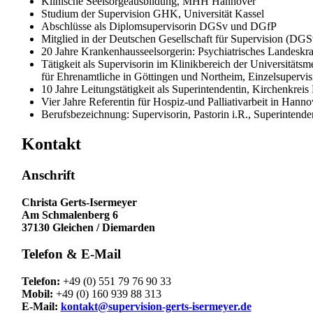
Klinische Seelsorgeausbildung, MHH Hannover
Studium der Supervision GHK, Universität Kassel
Abschlüsse als Diplomsupervisorin DGSv und DGfP
Mitglied in der Deutschen Gesellschaft für Supervision (DGS
20 Jahre Krankenhausseelsorgerin: Psychiatrisches Landeskr
Tätigkeit als Supervisorin im Klinikbereich der Universitäts
für Ehrenamtliche in Göttingen und Northeim, Einzelsupervis
10 Jahre Leitungstätigkeit als Superintendentin, Kirchenkreis
Vier Jahre Referentin für Hospiz-und Palliativarbeit in Han
Berufsbezeichnung: Supervisorin, Pastorin i.R., Superintende
Kontakt
Anschrift
Christa Gerts-Isermeyer
Am Schmalenberg 6
37130 Gleichen / Diemarden
Telefon & E-Mail
Telefon:
+49 (0) 551 79 76 90 33
Mobil:
+49 (0) 160 939 88 313
E-Mail:
kontakt@supervision-gerts-isermeyer.de